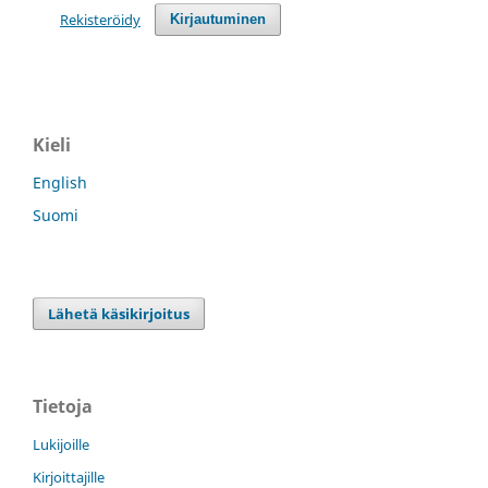
Rekisteröidy
Kirjautuminen
Kieli
English
Suomi
Lähetä käsikirjoitus
Tietoja
Lukijoille
Kirjoittajille