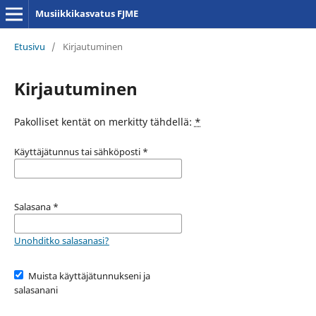
Musiikkikasvatus FJME
Etusivu
/
Kirjautuminen
Kirjautuminen
Pakolliset kentät on merkitty tähdellä:
*
Käyttäjätunnus tai sähköposti
*
Salasana
*
Unohditko salasanasi?
Muista käyttäjätunnukseni ja
salasanani