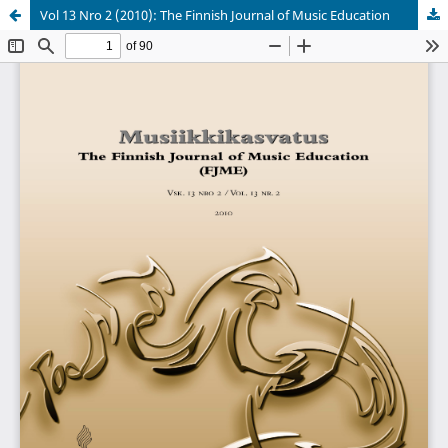
Vol 13 Nro 2 (2010): The Finnish Journal of Music Education
Palvelua ylläpitää
Tieteellisten seurain valtuuskunta
.